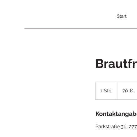
Start
Brautfr
70
Euro
1 Std.
1
70 €
S
t
d
Kontaktangab
Parkstraße 36, 27